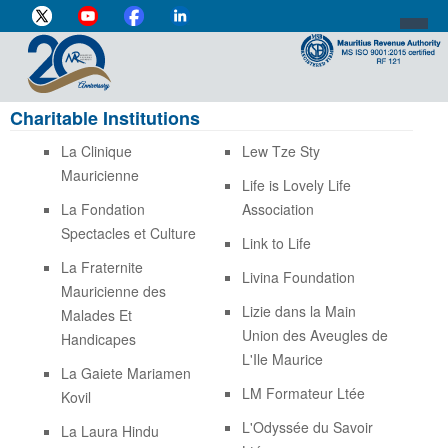
Charitable Institutions
DIRECTOR-GENERAL'S PROFILE
La Clinique
Lew Tze Sty
HOME
Mauricienne
Life is Lovely Life
INDIVIDUAL
La Fondation
Association
Spectacles et Culture
BUSINESS
Link to Life
La Fraternite
Livina Foundation
VAT
Mauricienne des
Lizie dans la Main
Malades Et
CUSTOMS
Union des Aveugles de
Handicapes
L'Ile Maurice
e-SERVICES
La Gaiete Mariamen
LM Formateur Ltée
Kovil
MEDIA CENTRE
L'Odyssée du Savoir
La Laura Hindu