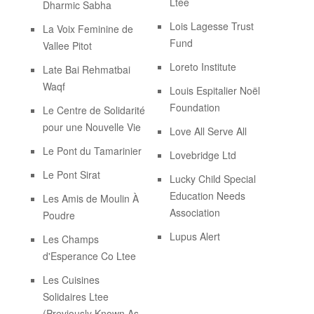
ABOUT US
Ltée
Dharmic Sabha
Lois Lagesse Trust
CONTACT US
La Voix Feminine de
Fund
Vallee Pitot
LEGISLATIONS
Loreto Institute
Late Bai Rehmatbai
TAXES & DUTIES
Waqf
Louis Espitalier Noël
Foundation
Le Centre de Solidarité
FAQs
pour une Nouvelle Vie
Love All Serve All
FEEDBACK / COMPLAINT
Le Pont du Tamarinier
Lovebridge Ltd
FORMS
Le Pont Sirat
Lucky Child Special
Education Needs
Les Amis de Moulin À
PROCUREMENT
Association
Poudre
Lupus Alert
Les Champs
d'Esperance Co Ltee
Les Cuisines
Solidaires Ltee
(Previously Known As